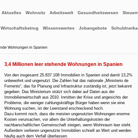
Aktuelles
Wohnsitz
Arbeitswelt
Gesundheitswesen
Steuer
Wirtschaftsbetrug
Wissenswertes
Jobangebote
Schuldnerkar
ehende Wohnungen in Spanien
3,4 Millionen leer stehende Wohnungen in Spanien
Von den insgesamt 25.837.108 Immobilien in Spanien sind damit 13,2%
unbewohnt und ungenutzt. Die Zahlen hat das nationale „Ministerio de
Fomento“, das für Planung und Infrastruktur zuständig ist, jetzt bekannt
gegeben. Das Ministerium stützt sich dabei auf Daten aus der
Immobilienwirtschaft aus 2010.
Inmitten der Krise und angesichts der
Probleme, die weniger zahlungskräftige Bürger haben wenn sie eine
Wohnung suchen, ist der Leerstand erschreckend hoch.
Dazu kommt noch, dass die meisten ungenutzten Wohnungen enorme
Kosten verursachen, vor allem die Unterhaltungskosten der
nachbarschaftlichen Gemeinschaft steigen, wenn Wohnraum leer steht.
Außerdem verlieren ungenutzte Immobilien schnell an Wert und werden
häufig auch dem Verfall überlassen.