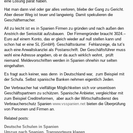
eine Lösung parat haben.
Hat man dann viel oder gar alles verloren, bliebe der Gang zu Gericht.
Aber dieser Weg ist teuer und langwierig. Damit spekulieren die
Geschäftemacher.
All zu leicht ist es in Spanien Firmen zu gründen und nach außen den
Anstrich der Seriosität aufzubauen. Der Firmengründer braucht 3024.–
Euro auf einem Konto, das er gleich wieder auf null stellen kann und
schon hat er eine SL (GmbH). Geschäftsräume: Fehlanzeige, da tut’s
auch eine Anwaltskanzlei als Postanschrift. Der Geschäftsführer muss
wohl eine Adresse angeben, ob er da auch wirklich wohnt, prüft
niemand. Meldevorschriften werden in Spanien ohnehin nur selten
eingehalten.
Es fragt auch keiner, was denn in Deutschland war, zum Beispiel mit
der Schufa. Selbst spanische Banken nehmen eigentlich Jeden.
Der Verbraucher hat vielfältige Möglichkeiten sich vor unseriösen
Geschäftspartnern zu schützen. Spanische Anbieter, vergleichbar mit
zum Beispiel Creditreformen, aber auch der Wirtschaftsdienst des
Verbraucherschutz Spanien
www.vsspanien.net
bieten die Überprüfung
von Personen und Firmen an.
Related posts:
Deutsche Schulen in Spanien
Umzug nach Spanien, Transporteure klagen