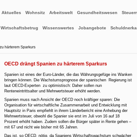
Aktuelles
Wohnsitz
Arbeitswelt
Gesundheitswesen
Steuer
Wirtschaftsbetrug
Wissenswertes
Jobangebote
Schuldnerkar
zu härterem Sparkurs
OECD drängt Spanien zu härterem Sparkurs
Spanien ist eines der Euro-Länder, die das Währungsgefüge ins Wanken
bringen können. Die Wachstumsprognose der spanischen Regierung ist
laut OECD-Experten zu optimistisch: Daher sollen nun
Renteneintrittsalter und Mehrwertsteuer erhöht werden.
Spanien muss nach Ansicht der OECD noch kräftiger sparen: Die
Organisation für wirtschaftliche Zusammenarbeit und Entwicklung mit
Hauptsitz in Paris empfiehlt in ihrem Länderbericht eine Anhebung der
Mehrwertsteuer, obwohl die Spanier sie erst im Juli von 16 auf 18
Prozent erhöht haben. Zudem sollen die Bürger später in Rente gehen –
mit 67 und nicht wie bisher mit 65 Jahren.
Das ist, so OECD, nötig, da Spaniens Wirtschaftswachstum schwächer