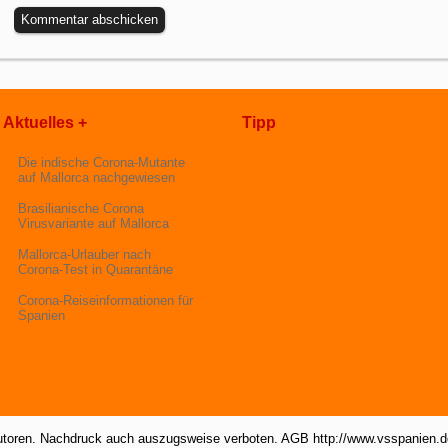
Aktuelles +
Tipp
Die indische Corona-Mutante
auf Mallorca nachgewiesen
Brasilianische Corona
Virusvariante auf Mallorca
Mallorca-Urlauber nach
Corona-Test in Quarantäne
Corona-Reiseinformationen für
Spanien
utoren. Nachdruck auch auszugsweise verboten. AGB http://www.vsspanien.