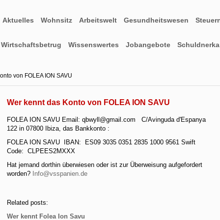
Aktuelles
Wohnsitz
Arbeitswelt
Gesundheitswesen
Steuer
Wirtschaftsbetrug
Wissenswertes
Jobangebote
Schuldnerkar
Konto von FOLEA ION SAVU
Wer kennt das Konto von FOLEA ION SAVU
FOLEA ION SAVU Email: qbwyll@gmail.com C/Avinguda d'Espanya
122 in 07800 Ibiza, das Bankkonto :
FOLEA ION SAVU IBAN: ES09 3035 0351 2835 1000 9561 Swift
Code: CLPEES2MXXX
Hat jemand dorthin überwiesen oder ist zur Überweisung aufgefordert
worden?
Info@vsspanien.de
Related posts:
Wer kennt Folea Ion Savu