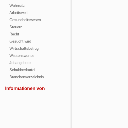
11/AV_SISPE_1110.pdf
Wohnsitz
Arbeitswelt
Gesundheitswesen
Steuern
Recht
Gesucht wird
Wirtschaftsbetrug
Wissenswertes
Jobangebote
Schuldnerkartei
Branchenverzeichnis
Informationen von