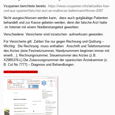
Vsspanien berichtete bereits
https://www.vsspanien.info/aktuelles-fuer-
und-aus-spanien/falscher-arzt-an-mallorcas-ballermann/#more-2097
Nicht ausgeschlossen werden kann, dass auch gutgläubige Patienten
behandelt und zur Kasse gebeten werden, denn der falsche Arzt hatte
im Internet mit einem Notdienstangebot geworben.
Verschiedene Versicherer sind inzwischen aufmerksam geworden.
Für Versicherte gilt: Zahlen Sie nur gegen Rechnung und Quittung –
Wichtig: Die Rechnung muss enthalten: Anschrift und Telefonnummer
des Arztes (eine Festnetznummer, Handynummern beginnen immer mit
einer6…), Rechnungsnummer, Steuernummer des Arztes (z.B.
X2985376-L) Die Zulassungsnummer der spanischen Ärztekammer (z.
B. Col No 7777) – Diagnose und Behandlungen.
zum Vergrößern auf Bilg klicken