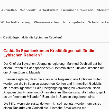
Aktuelles
Wohnsitz
Arbeitswelt
Gesundheitswesen
Steuer
Wirtschaftsbetrug
Wissenswertes
Jobangebote
Schuldnerkar
 Kreditbürgschaft für die Lybischen Rebellen?
Gaddafis Spanienkonten Kreditbürgschaft für die
Lybischen Rebellen?
Der Chef der libyschen Übergangsregierung, Mahmud Dschibril bat bei
einem Treffen mit der spanischen Außenministerin Trinidad Jiménez um
die Unterstützung Madrids.
Spanien sagte zu, dass die spanische Regierung alle Optionen prüfen
werde, um die in Spanien gesperrten Konten und Immobilien Gaddafis
als Kreditbürgschaft für die Übergangsregierung zu verwenden. Nach
Angaben des Finanz- und Ölministers im Übergangsrat, Ali Tarhuni, geht
es um "mehrere Milliarden" Euro, die in Spanien eingefroren sind.
Die Hilfe, wenn sie zustande kommt, soll genutzt werden, um bis zu
einem Rücktritt von Gaddafi die Libysche Bevölkerung mit