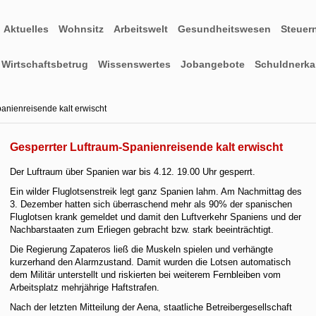
Aktuelles
Wohnsitz
Arbeitswelt
Gesundheitswesen
Steuer
Wirtschaftsbetrug
Wissenswertes
Jobangebote
Schuldnerkar
anienreisende kalt erwischt
Gesperrter Luftraum-Spanienreisende kalt erwischt
Der Luftraum über Spanien war bis 4.12. 19.00 Uhr gesperrt.
Ein wilder Fluglotsenstreik legt ganz Spanien lahm. Am Nachmittag des
3. Dezember hatten sich überraschend mehr als 90% der spanischen
Fluglotsen krank gemeldet und damit den Luftverkehr Spaniens und der
Nachbarstaaten zum Erliegen gebracht bzw. stark beeinträchtigt.
Die Regierung Zapateros ließ die Muskeln spielen und verhängte
kurzerhand den Alarmzustand. Damit wurden die Lotsen automatisch
dem Militär unterstellt und riskierten bei weiterem Fernbleiben vom
Arbeitsplatz mehrjährige Haftstrafen.
Nach der letzten Mitteilung der Aena, staatliche Betreibergesellschaft