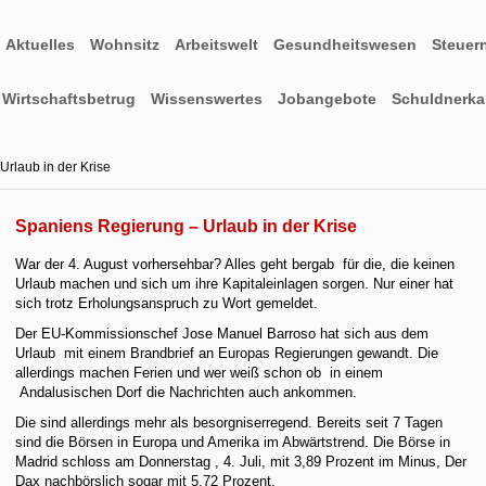
Aktuelles
Wohnsitz
Arbeitswelt
Gesundheitswesen
Steuer
Wirtschaftsbetrug
Wissenswertes
Jobangebote
Schuldnerkar
rlaub in der Krise
Spaniens Regierung – Urlaub in der Krise
War der 4. August vorhersehbar? Alles geht bergab für die, die keinen
Urlaub machen und sich um ihre Kapitaleinlagen sorgen. Nur einer hat
sich trotz Erholungsanspruch zu Wort gemeldet.
Der EU-Kommissionschef Jose Manuel Barroso hat sich aus dem
Urlaub mit einem Brandbrief an Europas Regierungen gewandt. Die
allerdings machen Ferien und wer weiß schon ob in einem
Andalusischen Dorf die Nachrichten auch ankommen.
Die sind allerdings mehr als besorgniserregend. Bereits seit 7 Tagen
sind die Börsen in Europa und Amerika im Abwärtstrend. Die Börse in
Madrid schloss am Donnerstag , 4. Juli, mit 3,89 Prozent im Minus, Der
Dax nachbörslich sogar mit 5,72 Prozent.