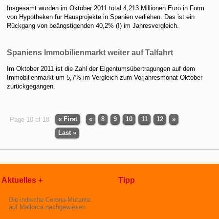
Insgesamt wurden im Oktober 2011 total 4,213 Millionen Euro in Form
von Hypotheken für Hausprojekte in Spanien verliehen. Das ist ein
Rückgang von beängstigenden 40,2% (!) im Jahresvergleich.
Spaniens Immobilienmarkt weiter auf Talfahrt
Im Oktober 2011 ist die Zahl der Eigentumsübertragungen auf dem
Immobilienmarkt um 5,7% im Vergleich zum Vorjahresmonat Oktober
zurückgegangen.
« First
«
8
9
10
11
12
»
Page 10 of 18
Last »
Aktuelles +
Tipp
Die indische Corona-Mutante
auf Mallorca nachgewiesen