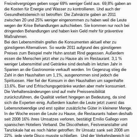
Freizeitvergnügen geben sogar 69% weniger Geld aus. 69,8% gaben an
die Kosten für Energie und Wasser zu kontrollieren. Und auch der
Gesundheitsbereich ist betroffen: Die Zahnärzte gaben an 2011
zwischen 20 und 25% weniger eingenommen zu haben weil die Leute
wegen der Krise Behandlungen aufschieben. Sie kommen nur noch bei
dringenden Behandlungen und haben kein Geld mehr für präventive
Maßnahmen.
Bei den Lebensmitteln greifen die Konsumenten aktuell eher zu
günstigeren Alternativen. So wurde 2011 aufgrund des günstigeren
Preises zum Beispiel mehr Huhn anstatt Rind gegessen. Außerdem
essen die Menschen jetzt eher zu Hause als im Restaurant. 3,1 %
weniger Lebensmittel und Getränke sind deshalb im letzten Jahr in
Spanien an die Gastronomie verkauft worden. Im Gegenzug stieg die
Zahl in den Haushalten um 1,1%, ausgenommen sind jedoch die
Spirituosen. Hier fiel der Konsum in den Haushalten um sagenhafte
13,6%, Bier und Erfrischungsgetränke wurden aber mehr konsumiert.
Die Verhaltensänderungen sind auf mehr Preissensibilität
zurückzuführen, die Qualität verliert hingegen an Bedeutung, da sind
sich die Experten einig. Außerdem kaufen die Leute jetzt zuerst das
Lebensnotwendige und erst später zusätzliche Güter in kleinerer Menge.
In der Woche essen die Leute zu Hause, die Restaurants haben deshalb
seit 2008 16% ihres Umsatzes verloren, bestätigt Emilio Gallego vom
spanischen Hoteliers Verband. Die Discotheken, Festveranstalter und
Tanzlokale hat es noch härter getroffen: Ihr Umsatz sank seit 2008 um
22%, jede vierte Disco musste schließen. Und der Verkehrsbereich ist