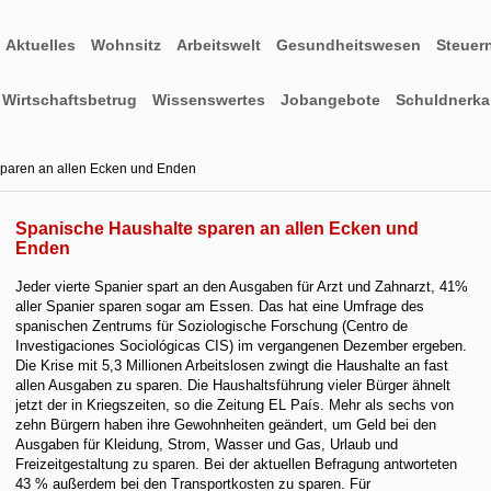
Aktuelles
Wohnsitz
Arbeitswelt
Gesundheitswesen
Steuer
Wirtschaftsbetrug
Wissenswertes
Jobangebote
Schuldnerkar
paren an allen Ecken und Enden
Spanische Haushalte sparen an allen Ecken und
Enden
Jeder vierte Spanier spart an den Ausgaben für Arzt und Zahnarzt, 41%
aller Spanier sparen sogar am Essen. Das hat eine Umfrage des
spanischen Zentrums für Soziologische Forschung (Centro de
Investigaciones Sociológicas CIS) im vergangenen Dezember ergeben.
Die Krise mit 5,3 Millionen Arbeitslosen zwingt die Haushalte an fast
allen Ausgaben zu sparen. Die Haushaltsführung vieler Bürger ähnelt
jetzt der in Kriegszeiten, so die Zeitung EL País. Mehr als sechs von
zehn Bürgern haben ihre Gewohnheiten geändert, um Geld bei den
Ausgaben für Kleidung, Strom, Wasser und Gas, Urlaub und
Freizeitgestaltung zu sparen. Bei der aktuellen Befragung antworteten
43 % außerdem bei den Transportkosten zu sparen. Für