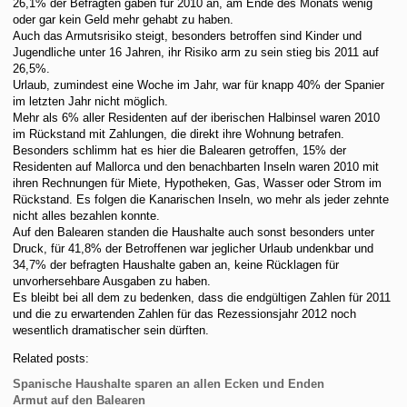
26,1% der Befragten gaben für 2010 an, am Ende des Monats wenig
oder gar kein Geld mehr gehabt zu haben.
Auch das Armutsrisiko steigt, besonders betroffen sind Kinder und
Jugendliche unter 16 Jahren, ihr Risiko arm zu sein stieg bis 2011 auf
26,5%.
Urlaub, zumindest eine Woche im Jahr, war für knapp 40% der Spanier
im letzten Jahr nicht möglich.
Mehr als 6% aller Residenten auf der iberischen Halbinsel waren 2010
im Rückstand mit Zahlungen, die direkt ihre Wohnung betrafen.
Besonders schlimm hat es hier die Balearen getroffen, 15% der
Residenten auf Mallorca und den benachbarten Inseln waren 2010 mit
ihren Rechnungen für Miete, Hypotheken, Gas, Wasser oder Strom im
Rückstand. Es folgen die Kanarischen Inseln, wo mehr als jeder zehnte
nicht alles bezahlen konnte.
Auf den Balearen standen die Haushalte auch sonst besonders unter
Druck, für 41,8% der Betroffenen war jeglicher Urlaub undenkbar und
34,7% der befragten Haushalte gaben an, keine Rücklagen für
unvorhersehbare Ausgaben zu haben.
Es bleibt bei all dem zu bedenken, dass die endgültigen Zahlen für 2011
und die zu erwartenden Zahlen für das Rezessionsjahr 2012 noch
wesentlich dramatischer sein dürften.
Related posts:
Spanische Haushalte sparen an allen Ecken und Enden
Armut auf den Balearen