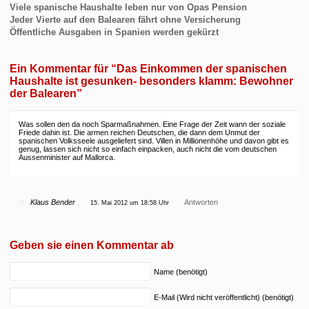
Viele spanische Haushalte leben nur von Opas Pension
Jeder Vierte auf den Balearen fährt ohne Versicherung
Öffentliche Ausgaben in Spanien werden gekürzt
Ein Kommentar für “Das Einkommen der spanischen
Haushalte ist gesunken- besonders klamm: Bewohner
der Balearen”
Was sollen den da noch Sparmaßnahmen. Eine Frage der Zeit wann der soziale
Friede dahin ist. Die armen reichen Deutschen, die dann dem Unmut der
spanischen Volksseele ausgeliefert sind. Villen in Millionenhöhe und davon gibt es
genug, lassen sich nicht so einfach einpacken, auch nicht die vom deutschen
Aussenminister auf Mallorca.
Klaus Bender
Antworten
15. Mai 2012 um 18:58 Uhr
Geben sie einen Kommentar ab
Name (benötigt)
E-Mail (Wird nicht veröffentlicht) (benötigt)