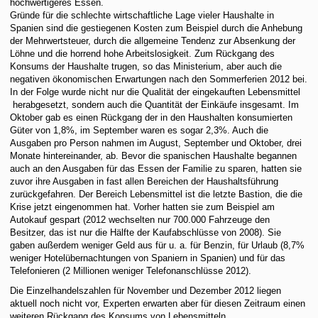
hochwertigeres Essen.
Gründe für die schlechte wirtschaftliche Lage vieler Haushalte in
Spanien sind die gestiegenen Kosten zum Beispiel durch die Anhebung
der Mehrwertsteuer, durch die allgemeine Tendenz zur Absenkung der
Löhne und die horrend hohe Arbeitslosigkeit. Zum Rückgang des
Konsums der Haushalte trugen, so das Ministerium, aber auch die
negativen ökonomischen Erwartungen nach den Sommerferien 2012 bei.
In der Folge wurde nicht nur die Qualität der eingekauften Lebensmittel
herabgesetzt, sondern auch die Quantität der Einkäufe insgesamt. Im
Oktober gab es einen Rückgang der in den Haushalten konsumierten
Güter von 1,8%, im September waren es sogar 2,3%. Auch die
Ausgaben pro Person nahmen im August, September und Oktober, drei
Monate hintereinander, ab. Bevor die spanischen Haushalte begannen
auch an den Ausgaben für das Essen der Familie zu sparen, hatten sie
zuvor ihre Ausgaben in fast allen Bereichen der Haushaltsführung
zurückgefahren. Der Bereich Lebensmittel ist die letzte Bastion, die die
Krise jetzt eingenommen hat. Vorher hatten sie zum Beispiel am
Autokauf gespart (2012 wechselten nur 700.000 Fahrzeuge den
Besitzer, das ist nur die Hälfte der Kaufabschlüsse von 2008). Sie
gaben außerdem weniger Geld aus für u. a. für Benzin, für Urlaub (8,7%
weniger Hotelübernachtungen von Spaniern in Spanien) und für das
Telefonieren (2 Millionen weniger Telefonanschlüsse 2012).
Die Einzelhandelszahlen für November und Dezember 2012 liegen
aktuell noch nicht vor, Experten erwarten aber für diesen Zeitraum einen
weiteren Rückgang des Konsums von Lebensmitteln.