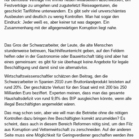
Festverträge zu umgehen und zuguterletzt Reiseagenturen, die
geschickt Tariflöhne unterwandern. Es gibt sehr viel unverschämtes
Ausbeuten und deutlich zu wenig Kontrollen. Man hat sogar den
Eindruck: Jeder weiß es, aber keiner tut was dagegen. Ein
Zusammenhang mit der allgegenwärtigen Korruption liegt nahe.
Das Gros der Schwarzarbeiter, der Leute, die alte Menschen
stundenweise betreuen, Nachhilfeunterricht geben, auf den Feldern
helfen oder in der Gastronomie oder Bauwirtschaft tätig sind aber hat
eines gemeinsam: es gibt für sie überhaupt keine Angebote für legale
Beschäftigung und damit sind sie alternativlos.
Wirtschaftswissenschaftler schätzen den Beitrag, den die
Schwarzarbeiter in Spanien 2010 zum Bruttonlandprodukt leisteten auf
rund 20%. Der geschätzte Verlust für den Staat wird mit 200 bis 250
Milliarden Euro beziffert. Experten meinen, dass man das gesamte
Haushaltsdefizit von rund 9,8% des BIP ausgleichen könnte, wenn alle
illegal Beschäftigten angemeldet wären.
Das mag schon sein, aber wie will man die Betriebe ohne die nötigen
Kontrollen dazu bringen ihre Beschäftigten korrekt anzumelden? Es
scheint, dass auch in diesem Bereich Reformen nötig sind, um den Filz
aus Korruption und Vetternwirtschaft zu zerschneiden. Auf der anderen
Seite muss eine Möglichkeit für Geringverdiener geschaffen werden ihre