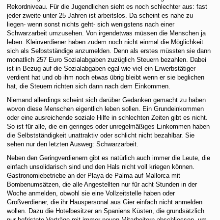
Rekordniveau. Für die Jugendlichen sieht es noch schlechter aus: fast
jeder zweite unter 25 Jahren ist arbeitslos. Da scheint es nahe zu
liegen- wenn sonst nichts geht- sich wenigstens nach einer
Schwarzarbeit umzusehen. Von irgendetwas müssen die Menschen ja
leben. Kleinverdiener haben zudem noch nicht einmal die Möglichkeit
sich als Selbstständige anzumelden. Denn als erstes müssten sie dann
monatlich 257 Euro Sozialabgaben zuzüglich Steuern bezahlen. Dabei
ist in Bezug auf die Sozialabgaben egal wie viel ein Erwerbstätiger
verdient hat und ob ihm noch etwas übrig bleibt wenn er sie beglichen
hat, die Steuern richten sich dann nach dem Einkommen.
Niemand allerdings scheint sich darüber Gedanken gemacht zu haben
wovon diese Menschen eigentlich leben sollen. Ein Grundeinkommen
oder eine ausreichende soziale Hilfe in schlechten Zeiten gibt es nicht.
So ist für alle, die ein geringes oder unregelmäßiges Einkommen haben
die Selbstständigkeit unattraktiv oder schlicht nicht bezahlbar. Sie
sehen nur den letzten Ausweg: Schwarzarbeit.
Neben den Geringverdienern gibt es natürlich auch immer die Leute, die
einfach unsolidarisch sind und den Hals nicht voll kriegen können.
Gastronomiebetriebe an der Playa de Palma auf Mallorca mit
Bombenumsätzen, die alle Angestellten nur für acht Stunden in der
Woche anmelden, obwohl sie eine Vollzeitstelle haben oder
Großverdiener, die ihr Hauspersonal aus Gier einfach nicht anmelden
wollen. Dazu die Hotelbesitzer an Spaniens Küsten, die grundsätzlich
nur befristete Verträge mit immer neuen Mitarbeitern abschliessen, um