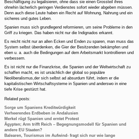
Beschäftigung zu legalisieren, ohne dass sie einen Grossteil ihres
ohnehin lächerlich geringen Verdienstes sofort wieder abgeben müssen.
Denn auch diese Leute haben ein Recht auf Wohnung, Nahrung und ein
sicheres und gutes Leben.
Spanien muss sich grundlegend reformieren, um seine Probleme in den
Griff zu kriegen. Das haben nicht nur die Indignados erkannt.
Es reicht nicht nur an allen Ecken und Enden zu sparen, man muss das
System selbst überdenken, die Gier der Besitzenden bekämpfen und
eben u. a. auch die Bedingungen auf dem Arbeitsmarkt kontrollieren und
verbessern.
Es ist nicht nur die Finanzkrise, die Spanien und der Weltwirtschaft zu
schaffen macht, es ist ursächlich der global so populäre
Neoliberalismus,der sich selbst ad absurdum führt, indem er die
kapitalistischen Wirtschaftsysteme in Spanien und anderswo in eine
tiefe Krise gestürzt hat.
Related posts:
Sorge um Spaniens Kreditwürdigkeit
Verheerendes Erdbeben in Andalusien
Merkel rügt Spanien und erntet Protest
Ägypten; Arm trifft Reich – Begegnungsmodell für Spanien und
andere EU Staaten?
Balearen, Tourismus im Aufwind- fragt sich nur wie lange